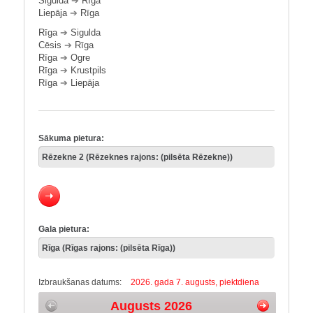
Sigulda
➔
Rīga
Liepāja
➔
Rīga
Rīga
➔
Sigulda
Cēsis
➔
Rīga
Rīga
➔
Ogre
Rīga
➔
Krustpils
Rīga
➔
Liepāja
Sākuma pietura:
Gala pietura:
Izbraukšanas datums:
2026. gada 7. augusts, piektdiena
Augusts 2026