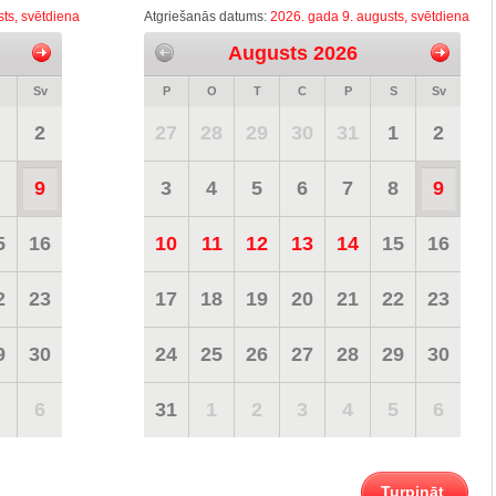
ts, svētdiena
Atgriešanās datums:
2026. gada 9. augusts, svētdiena
Augusts 2026
Sv
P
O
T
C
P
S
Sv
2
27
28
29
30
31
1
2
9
3
4
5
6
7
8
9
5
16
10
11
12
13
14
15
16
2
23
17
18
19
20
21
22
23
9
30
24
25
26
27
28
29
30
6
31
1
2
3
4
5
6
Turpināt