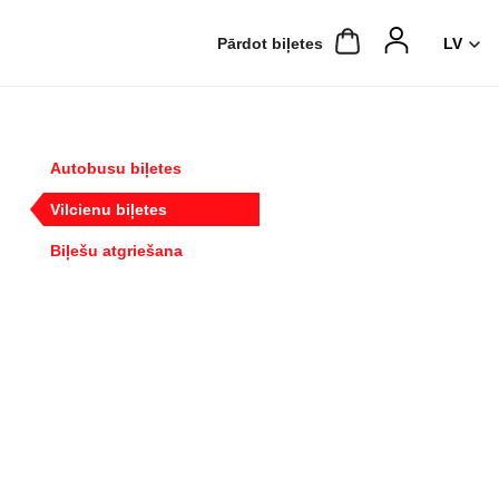
Pārdot biļetes
Autobusu biļetes
Vilcienu biļetes
Biļešu atgriešana