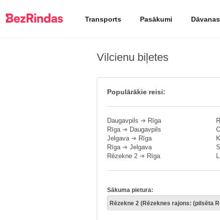
Transports
Pasākumi
Dāvanas
Vilcienu biļetes
Populārākie reisi:
Daugavpils
➔
Rīga
R
Rīga
➔
Daugavpils
O
Jelgava
➔
Rīga
K
Rīga
➔
Jelgava
S
Rēzekne 2
➔
Rīga
L
Sākuma pietura: