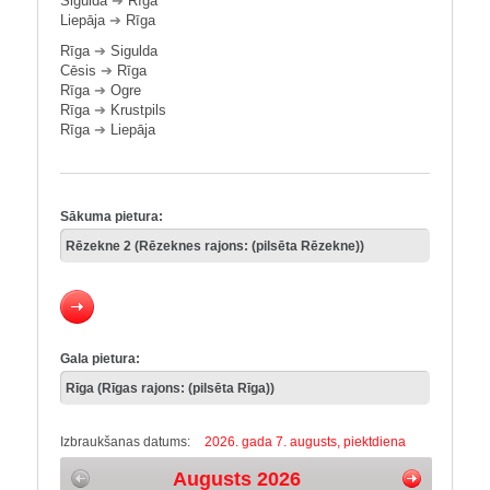
Sigulda
➔
Rīga
Liepāja
➔
Rīga
Rīga
➔
Sigulda
Cēsis
➔
Rīga
Rīga
➔
Ogre
Rīga
➔
Krustpils
Rīga
➔
Liepāja
Sākuma pietura:
Gala pietura:
Izbraukšanas datums:
2026. gada 7. augusts, piektdiena
Augusts 2026