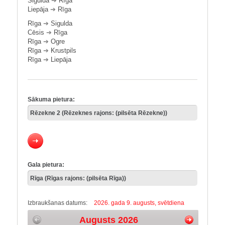
Sigulda
➔
Rīga
Liepāja
➔
Rīga
Rīga
➔
Sigulda
Cēsis
➔
Rīga
Rīga
➔
Ogre
Rīga
➔
Krustpils
Rīga
➔
Liepāja
Sākuma pietura:
Gala pietura:
Izbraukšanas datums:
2026. gada 9. augusts, svētdiena
Augusts 2026