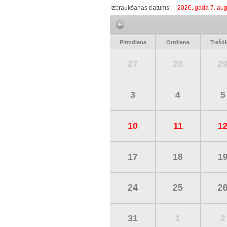
Izbraukšanas datums:
2026. gada 7. aug
Pirmdiena
Otrdiena
Trešd
27
28
2
3
4
5
10
11
1
17
18
1
24
25
2
31
1
2