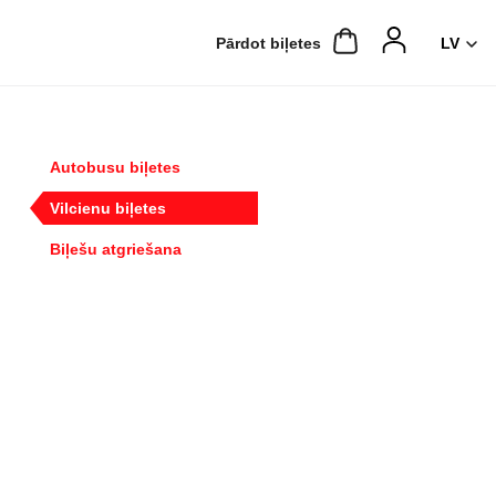
Pārdot biļetes
Autobusu biļetes
Vilcienu biļetes
Biļešu atgriešana