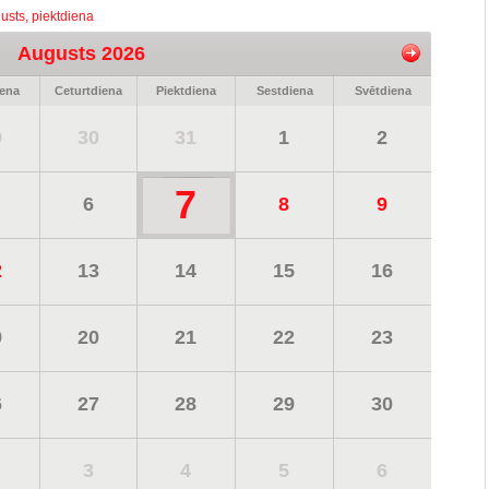
usts, piektdiena
Augusts 2026
iena
Ceturtdiena
Piektdiena
Sestdiena
Svētdiena
9
30
31
1
2
7
6
8
9
2
13
14
15
16
9
20
21
22
23
6
27
28
29
30
3
4
5
6