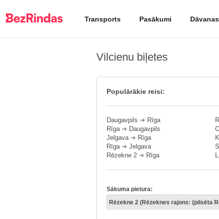
Transports
Pasākumi
Dāvanas
Vilcienu biļetes
Populārākie reisi:
Daugavpils
➔
Rīga
R
Rīga
➔
Daugavpils
O
Jelgava
➔
Rīga
K
Rīga
➔
Jelgava
S
Rēzekne 2
➔
Rīga
L
Sākuma pietura: