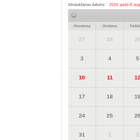
Izbraukšanas datums:
2026. gada 8. aug
Pirmdiena
Otrdiena
Trešd
27
28
2
3
4
5
10
11
1
17
18
1
24
25
2
31
1
2