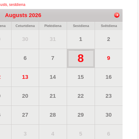
usts, sestdiena
Augusts 2026
iena
Ceturtdiena
Piektdiena
Sestdiena
Svētdiena
9
30
31
1
2
8
6
7
9
2
13
14
15
16
9
20
21
22
23
6
27
28
29
30
3
4
5
6