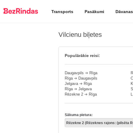
Transports
Pasākumi
Dāvanas
Vilcienu biļetes
Populārākie reisi:
Daugavpils
➔
Rīga
R
Rīga
➔
Daugavpils
O
Jelgava
➔
Rīga
K
Rīga
➔
Jelgava
S
Rēzekne 2
➔
Rīga
L
Sākuma pietura: