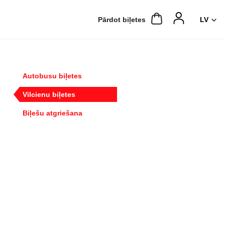
Pārdot biļetes
Autobusu biļetes
Vilcienu biļetes
Biļešu atgriešana