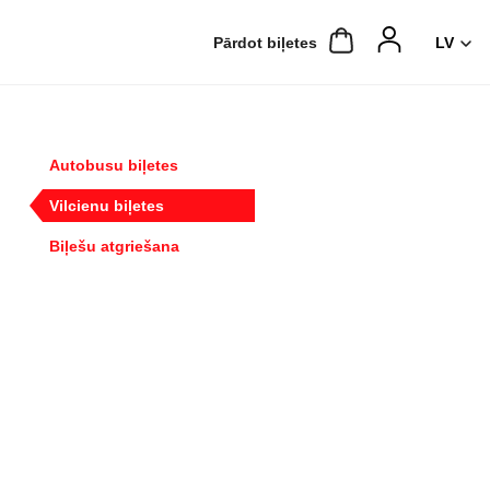
Pārdot biļetes
Autobusu biļetes
Vilcienu biļetes
Biļešu atgriešana