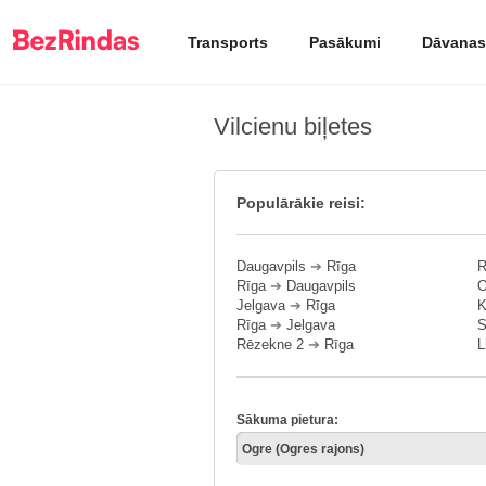
Transports
Pasākumi
Dāvanas
Vilcienu biļetes
Populārākie reisi:
Daugavpils
➔
Rīga
R
Rīga
➔
Daugavpils
O
Jelgava
➔
Rīga
K
Rīga
➔
Jelgava
S
Rēzekne 2
➔
Rīga
L
Sākuma pietura: