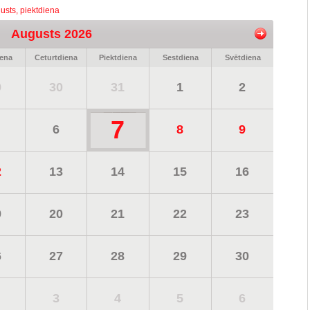
usts, piektdiena
Augusts 2026
iena
Ceturtdiena
Piektdiena
Sestdiena
Svētdiena
9
30
31
1
2
7
6
8
9
2
13
14
15
16
9
20
21
22
23
6
27
28
29
30
3
4
5
6