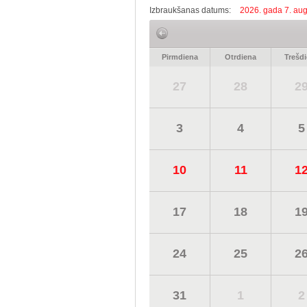
Izbraukšanas datums:
2026. gada 7. aug
Pirmdiena
Otrdiena
Trešd
27
28
2
3
4
5
10
11
1
17
18
1
24
25
2
31
1
2