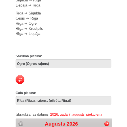
Sigulda
➔
Rīga
Liepāja
➔
Rīga
Rīga
➔
Sigulda
Cēsis
➔
Rīga
Rīga
➔
Ogre
Rīga
➔
Krustpils
Rīga
➔
Liepāja
Sākuma pietura:
Gala pietura:
Izbraukšanas datums:
2026. gada 7. augusts, piektdiena
Augusts 2026