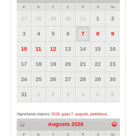
P
O
T
C
P
S
Sv
27
28
29
30
31
1
2
3
4
5
6
7
8
9
10
11
12
13
14
15
16
17
18
19
20
21
22
23
24
25
26
27
28
29
30
31
1
2
3
4
5
6
Atgriešanās datums:
2026. gada 7. augusts, piektdiena
Augusts 2026
P
O
T
C
P
S
Sv