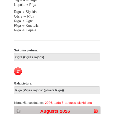
Sigulda
➔
Rīga
Liepāja
➔
Rīga
Rīga
➔
Sigulda
Cēsis
➔
Rīga
Rīga
➔
Ogre
Rīga
➔
Krustpils
Rīga
➔
Liepāja
Sākuma pietura:
Gala pietura:
Izbraukšanas datums:
2026. gada 7. augusts, piektdiena
Augusts 2026