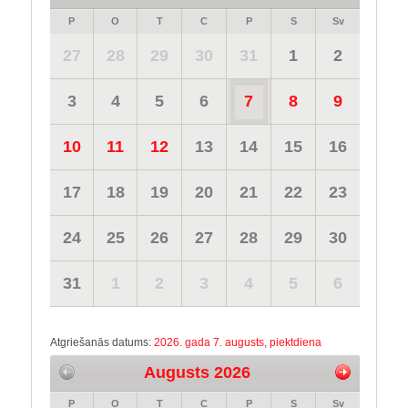
P
O
T
C
P
S
Sv
27
28
29
30
31
1
2
3
4
5
6
7
8
9
10
11
12
13
14
15
16
17
18
19
20
21
22
23
24
25
26
27
28
29
30
31
1
2
3
4
5
6
Atgriešanās datums:
2026. gada 7. augusts, piektdiena
Augusts 2026
P
O
T
C
P
S
Sv