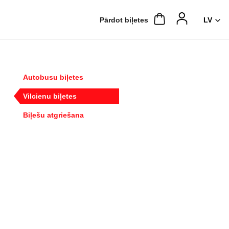
Pārdot biļetes
Autobusu biļetes
Vilcienu biļetes
Biļešu atgriešana