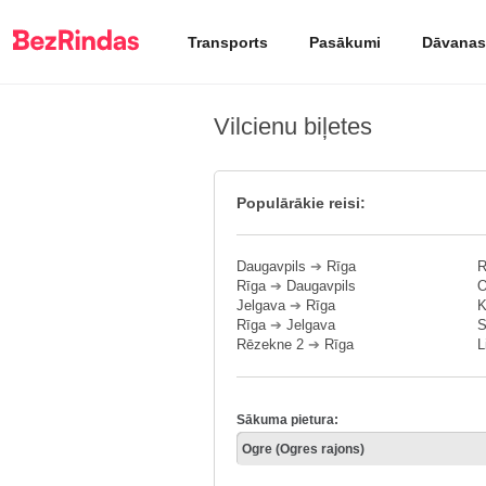
Transports
Pasākumi
Dāvanas
Vilcienu biļetes
Populārākie reisi:
Daugavpils
➔
Rīga
R
Rīga
➔
Daugavpils
O
Jelgava
➔
Rīga
K
Rīga
➔
Jelgava
S
Rēzekne 2
➔
Rīga
L
Sākuma pietura: