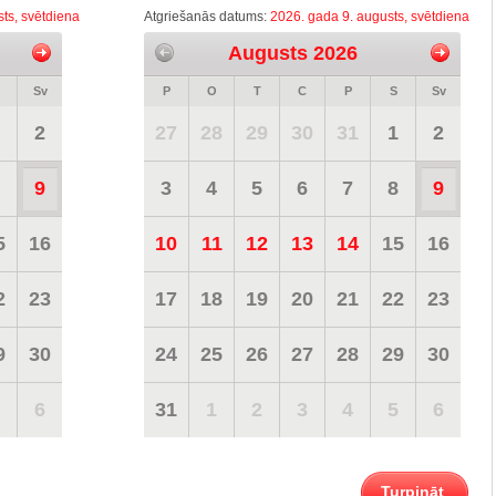
ts, svētdiena
Atgriešanās datums:
2026. gada 9. augusts, svētdiena
Augusts 2026
Sv
P
O
T
C
P
S
Sv
2
27
28
29
30
31
1
2
9
3
4
5
6
7
8
9
5
16
10
11
12
13
14
15
16
2
23
17
18
19
20
21
22
23
9
30
24
25
26
27
28
29
30
6
31
1
2
3
4
5
6
Turpināt