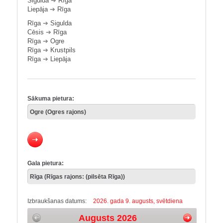
Sigulda
➔
Rīga
Liepāja
➔
Rīga
Rīga
➔
Sigulda
Cēsis
➔
Rīga
Rīga
➔
Ogre
Rīga
➔
Krustpils
Rīga
➔
Liepāja
Sākuma pietura:
Gala pietura:
Izbraukšanas datums:
2026. gada 9. augusts, svētdiena
Augusts 2026