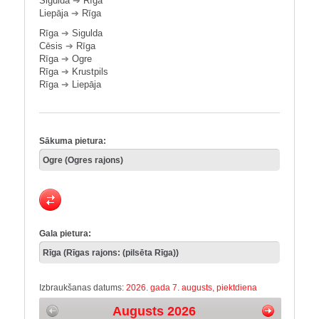
Sigulda
➔
Rīga
Liepāja
➔
Rīga
Rīga
➔
Sigulda
Cēsis
➔
Rīga
Rīga
➔
Ogre
Rīga
➔
Krustpils
Rīga
➔
Liepāja
Sākuma pietura:
Gala pietura:
Izbraukšanas datums:
2026. gada 7. augusts, piektdiena
Augusts 2026