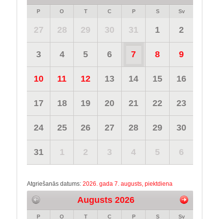
P
O
T
C
P
S
Sv
27
28
29
30
31
1
2
3
4
5
6
7
8
9
10
11
12
13
14
15
16
17
18
19
20
21
22
23
24
25
26
27
28
29
30
31
1
2
3
4
5
6
Atgriešanās datums:
2026. gada 7. augusts, piektdiena
Augusts 2026
P
O
T
C
P
S
Sv