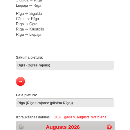
Sigulda
➔
Rīga
Liepāja
➔
Rīga
Rīga
➔
Sigulda
Cēsis
➔
Rīga
Rīga
➔
Ogre
Rīga
➔
Krustpils
Rīga
➔
Liepāja
Sākuma pietura:
Gala pietura:
Izbraukšanas datums:
2026. gada 9. augusts, svētdiena
Augusts 2026