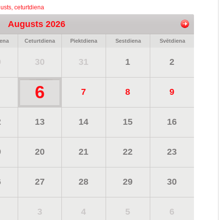
usts, ceturtdiena
Augusts 2026
iena
Ceturtdiena
Piektdiena
Sestdiena
Svētdiena
9
30
31
1
2
6
7
8
9
2
13
14
15
16
9
20
21
22
23
6
27
28
29
30
3
4
5
6