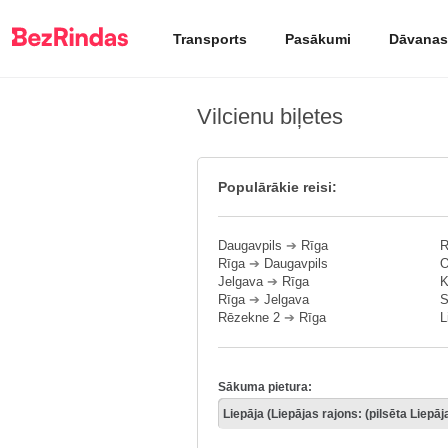
Transports
Pasākumi
Dāvanas
Vilcienu biļetes
Populārākie reisi:
Daugavpils
➔
Rīga
R
Rīga
➔
Daugavpils
O
Jelgava
➔
Rīga
K
Rīga
➔
Jelgava
S
Rēzekne 2
➔
Rīga
L
Sākuma pietura: