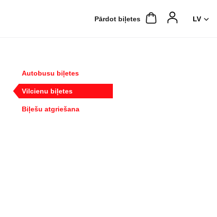
Pārdot biļetes
Autobusu biļetes
Vilcienu biļetes
Biļešu atgriešana