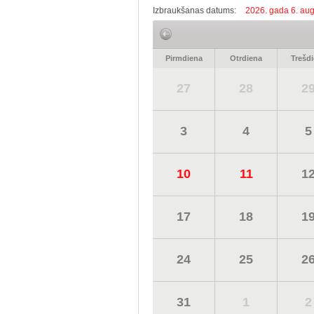
Izbraukšanas datums:
2026. gada 6. aug
Pirmdiena
Otrdiena
Trešd
27
28
2
3
4
5
10
11
1
17
18
1
24
25
2
31
1
2