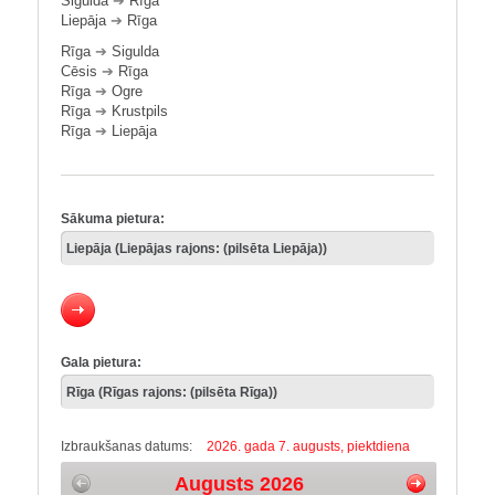
Sigulda
➔
Rīga
Liepāja
➔
Rīga
Rīga
➔
Sigulda
Cēsis
➔
Rīga
Rīga
➔
Ogre
Rīga
➔
Krustpils
Rīga
➔
Liepāja
Sākuma pietura:
Gala pietura:
Izbraukšanas datums:
2026. gada 7. augusts, piektdiena
Augusts 2026