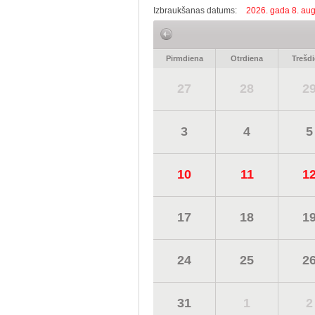
Izbraukšanas datums:
2026. gada 8. aug
Pirmdiena
Otrdiena
Trešd
27
28
2
3
4
5
10
11
1
17
18
1
24
25
2
31
1
2