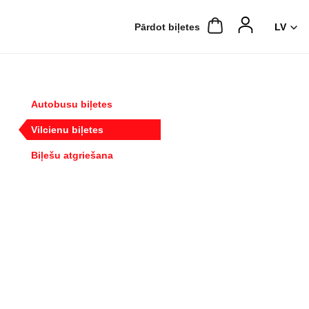
Pārdot biļetes
Autobusu biļetes
Vilcienu biļetes
Biļešu atgriešana