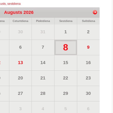
usts, sestdiena
Augusts 2026
iena
Ceturtdiena
Piektdiena
Sestdiena
Svētdiena
9
30
31
1
2
8
6
7
9
2
13
14
15
16
9
20
21
22
23
6
27
28
29
30
3
4
5
6