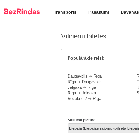
Transports
Pasākumi
Dāvanas
Vilcienu biļetes
Populārākie reisi:
Daugavpils
➔
Rīga
R
Rīga
➔
Daugavpils
O
Jelgava
➔
Rīga
K
Rīga
➔
Jelgava
S
Rēzekne 2
➔
Rīga
L
Sākuma pietura: