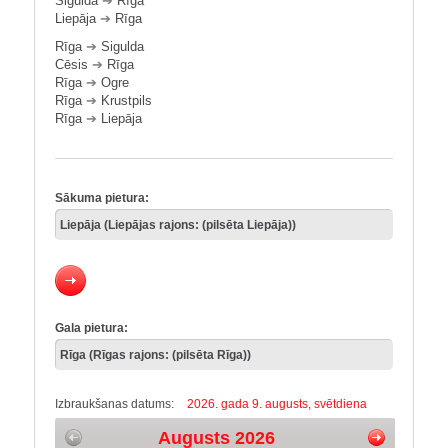
Sigulda
➔
Rīga
Liepāja
➔
Rīga
Rīga
➔
Sigulda
Cēsis
➔
Rīga
Rīga
➔
Ogre
Rīga
➔
Krustpils
Rīga
➔
Liepāja
Sākuma pietura:
Gala pietura:
Izbraukšanas datums:
2026. gada 9. augusts, svētdiena
Augusts 2026