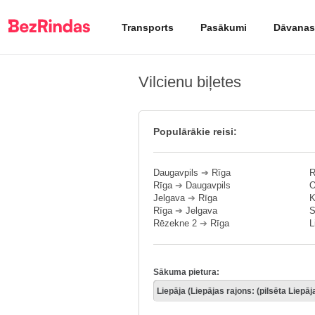
Transports
Pasākumi
Dāvanas
Vilcienu biļetes
Populārākie reisi:
Daugavpils
➔
Rīga
R
Rīga
➔
Daugavpils
O
Jelgava
➔
Rīga
K
Rīga
➔
Jelgava
S
Rēzekne 2
➔
Rīga
L
Sākuma pietura: