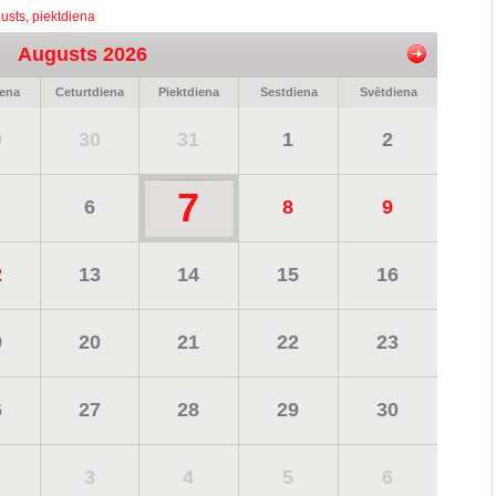
usts, piektdiena
Augusts 2026
iena
Ceturtdiena
Piektdiena
Sestdiena
Svētdiena
9
30
31
1
2
7
6
8
9
2
13
14
15
16
9
20
21
22
23
6
27
28
29
30
3
4
5
6