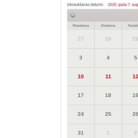
Izbraukšanas datums:
2026. gada 7. aug
Pirmdiena
Otrdiena
Trešd
27
28
2
3
4
5
10
11
1
17
18
1
24
25
2
31
1
2