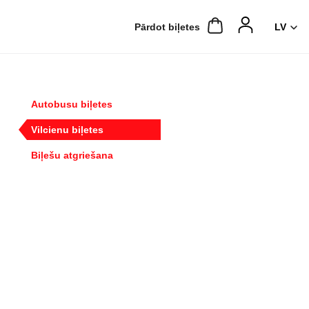
Pārdot biļetes
Autobusu biļetes
Vilcienu biļetes
Biļešu atgriešana