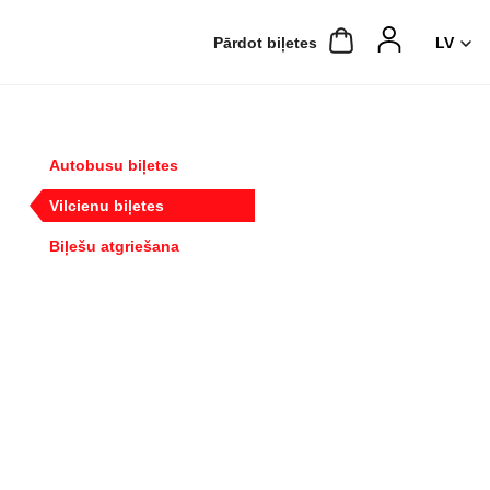
Pārdot biļetes
Autobusu biļetes
Vilcienu biļetes
Biļešu atgriešana