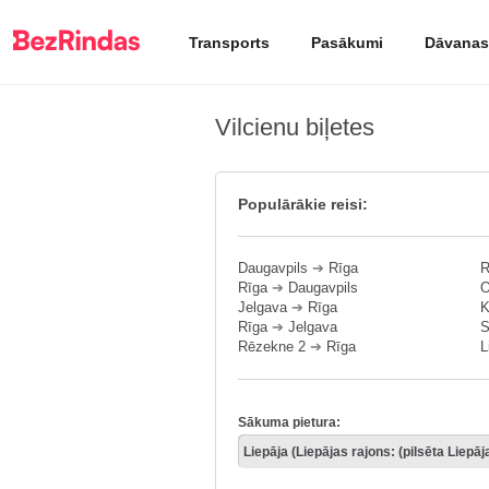
Transports
Pasākumi
Dāvanas
Vilcienu biļetes
Populārākie reisi:
Daugavpils
➔
Rīga
R
Rīga
➔
Daugavpils
O
Jelgava
➔
Rīga
K
Rīga
➔
Jelgava
S
Rēzekne 2
➔
Rīga
L
Sākuma pietura: