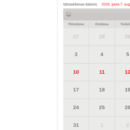
Izbraukšanas datums:
2026. gada 7. aug
Pirmdiena
Otrdiena
Trešd
27
28
2
3
4
5
10
11
1
17
18
1
24
25
2
31
1
2