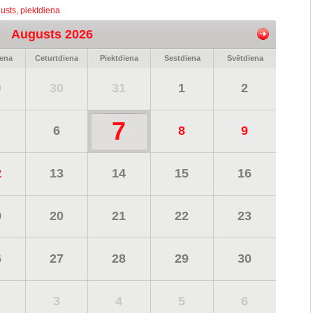
usts, piektdiena
Augusts 2026
iena
Ceturtdiena
Piektdiena
Sestdiena
Svētdiena
9
30
31
1
2
7
6
8
9
2
13
14
15
16
9
20
21
22
23
6
27
28
29
30
3
4
5
6