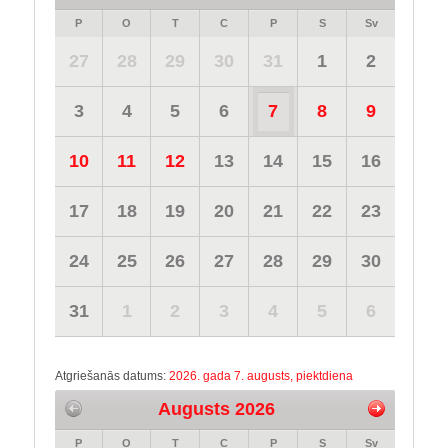
P
O
T
C
P
S
Sv
27
28
29
30
31
1
2
3
4
5
6
7
8
9
10
11
12
13
14
15
16
17
18
19
20
21
22
23
24
25
26
27
28
29
30
31
1
2
3
4
5
6
Atgriešanās datums:
2026. gada 7. augusts, piektdiena
Augusts 2026
P
O
T
C
P
S
Sv