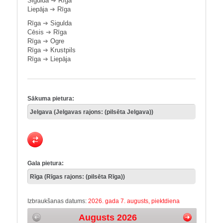
Sigulda
➔
Rīga
Liepāja
➔
Rīga
Rīga
➔
Sigulda
Cēsis
➔
Rīga
Rīga
➔
Ogre
Rīga
➔
Krustpils
Rīga
➔
Liepāja
Sākuma pietura:
Gala pietura:
Izbraukšanas datums:
2026. gada 7. augusts, piektdiena
Augusts 2026