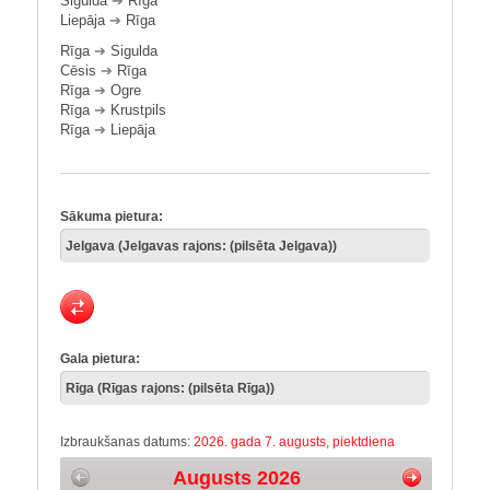
Sigulda
➔
Rīga
Liepāja
➔
Rīga
Rīga
➔
Sigulda
Cēsis
➔
Rīga
Rīga
➔
Ogre
Rīga
➔
Krustpils
Rīga
➔
Liepāja
Sākuma pietura:
Gala pietura:
Izbraukšanas datums:
2026. gada 7. augusts, piektdiena
Augusts 2026