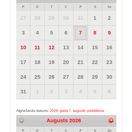
P
O
T
C
P
S
Sv
27
28
29
30
31
1
2
3
4
5
6
7
8
9
10
11
12
13
14
15
16
17
18
19
20
21
22
23
24
25
26
27
28
29
30
31
1
2
3
4
5
6
Atgriešanās datums:
2026. gada 7. augusts, piektdiena
Augusts 2026
P
O
T
C
P
S
Sv