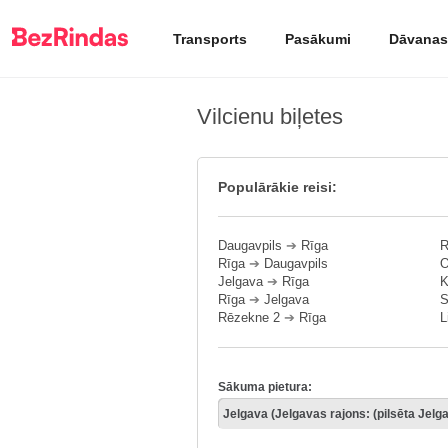
Transports
Pasākumi
Dāvanas
Vilcienu biļetes
Populārākie reisi:
Daugavpils
➔
Rīga
R
Rīga
➔
Daugavpils
O
Jelgava
➔
Rīga
K
Rīga
➔
Jelgava
S
Rēzekne 2
➔
Rīga
L
Sākuma pietura: