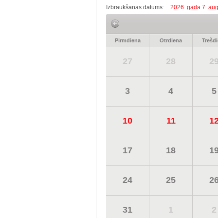
Izbraukšanas datums:
2026. gada 7. aug
Pirmdiena
Otrdiena
Trešd
27
28
2
3
4
5
10
11
1
17
18
1
24
25
2
31
1
2