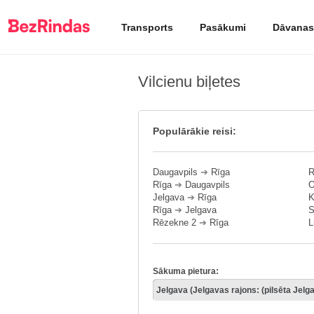
Transports
Pasākumi
Dāvanas
Vilcienu biļetes
Populārākie reisi:
Daugavpils
➔
Rīga
R
Rīga
➔
Daugavpils
O
Jelgava
➔
Rīga
K
Rīga
➔
Jelgava
S
Rēzekne 2
➔
Rīga
L
Sākuma pietura: