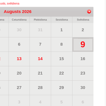
usts, svētdiena
Augusts 2026
iena
Ceturtdiena
Piektdiena
Sestdiena
Svētdiena
9
30
31
1
2
9
6
7
8
2
13
14
15
16
9
20
21
22
23
6
27
28
29
30
3
4
5
6