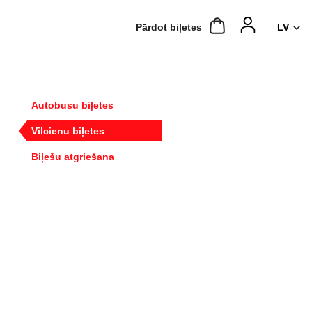
Pārdot biļetes
Autobusu biļetes
Vilcienu biļetes
Biļešu atgriešana