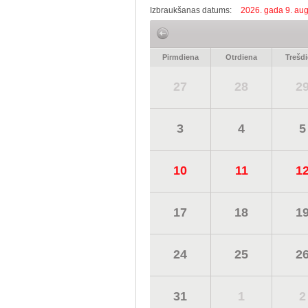
Izbraukšanas datums:
2026. gada 9. aug
Pirmdiena
Otrdiena
Trešd
27
28
2
3
4
5
10
11
1
17
18
1
24
25
2
31
1
2