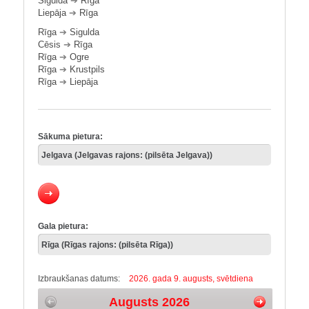
Sigulda
➔
Rīga
Liepāja
➔
Rīga
Rīga
➔
Sigulda
Cēsis
➔
Rīga
Rīga
➔
Ogre
Rīga
➔
Krustpils
Rīga
➔
Liepāja
Sākuma pietura:
Gala pietura:
Izbraukšanas datums:
2026. gada 9. augusts, svētdiena
Augusts 2026