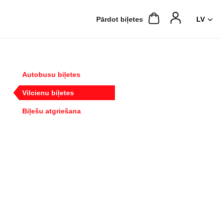
Pārdot biļetes
Autobusu biļetes
Vilcienu biļetes
Biļešu atgriešana