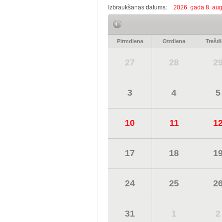
Izbraukšanas datums:
2026. gada 8. aug
Pirmdiena
Otrdiena
Trešd
27
28
2
3
4
5
10
11
1
17
18
1
24
25
2
31
1
2