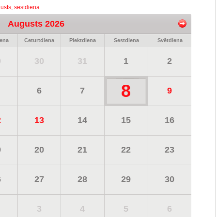
usts, sestdiena
Augusts 2026
iena
Ceturtdiena
Piektdiena
Sestdiena
Svētdiena
9
30
31
1
2
8
6
7
9
2
13
14
15
16
9
20
21
22
23
6
27
28
29
30
3
4
5
6