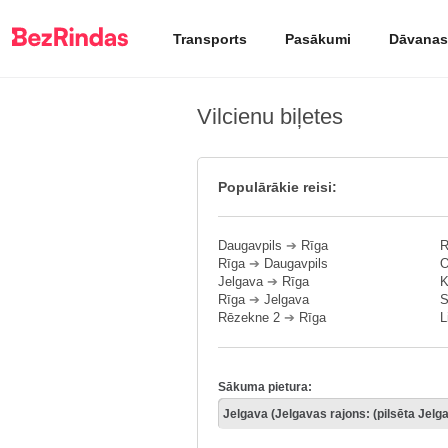
Transports
Pasākumi
Dāvanas
Vilcienu biļetes
Populārākie reisi:
Daugavpils
➔
Rīga
R
Rīga
➔
Daugavpils
O
Jelgava
➔
Rīga
K
Rīga
➔
Jelgava
S
Rēzekne 2
➔
Rīga
L
Sākuma pietura: