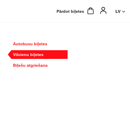
Pārdot biļetes
Autobusu biļetes
Vilcienu biļetes
Biļešu atgriešana