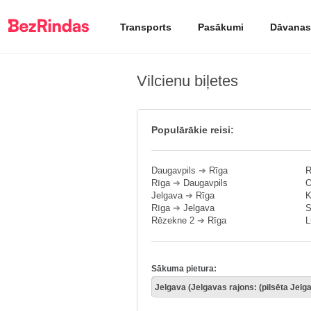
Transports
Pasākumi
Dāvanas
Vilcienu biļetes
Populārākie reisi:
Daugavpils
➔
Rīga
R
Rīga
➔
Daugavpils
O
Jelgava
➔
Rīga
K
Rīga
➔
Jelgava
S
Rēzekne 2
➔
Rīga
L
Sākuma pietura: