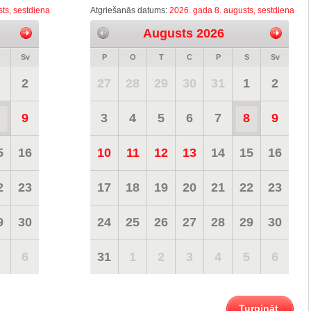
ts, sestdiena
Atgriešanās datums:
2026. gada 8. augusts, sestdiena
Augusts 2026
Sv
P
O
T
C
P
S
Sv
2
27
28
29
30
31
1
2
9
3
4
5
6
7
8
9
5
16
10
11
12
13
14
15
16
2
23
17
18
19
20
21
22
23
9
30
24
25
26
27
28
29
30
6
31
1
2
3
4
5
6
Turpināt