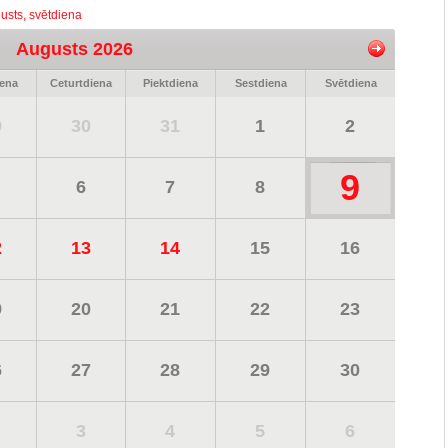
usts, svētdiena
Augusts 2026
iena
Ceturtdiena
Piektdiena
Sestdiena
Svētdiena
9
30
31
1
2
9
6
7
8
2
13
14
15
16
9
20
21
22
23
6
27
28
29
30
3
4
5
6