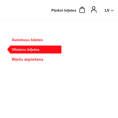
Pārdot biļetes
Autobusu biļetes
Vilcienu biļetes
Biļešu atgriešana