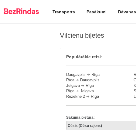
Transports
Pasākumi
Dāvanas
Vilcienu biļetes
Populārākie reisi:
Daugavpils
➔
Rīga
R
Rīga
➔
Daugavpils
O
Jelgava
➔
Rīga
K
Rīga
➔
Jelgava
S
Rēzekne 2
➔
Rīga
L
Sākuma pietura: