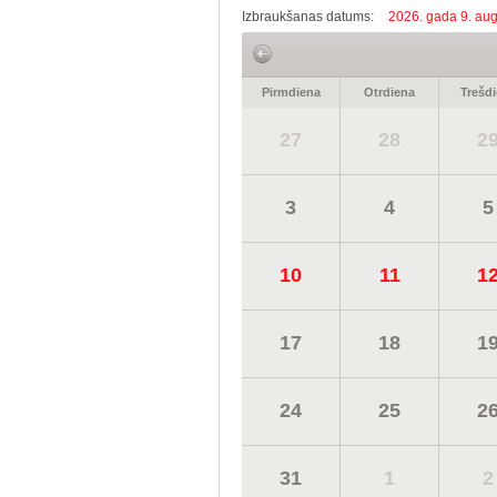
Izbraukšanas datums:
2026. gada 9. aug
Pirmdiena
Otrdiena
Trešd
27
28
2
3
4
5
10
11
1
17
18
1
24
25
2
31
1
2