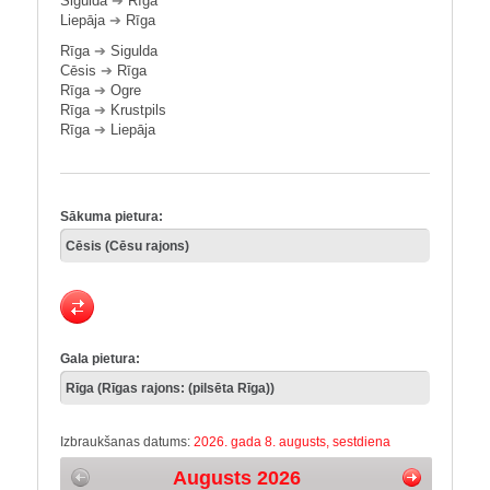
Sigulda
➔
Rīga
Liepāja
➔
Rīga
Rīga
➔
Sigulda
Cēsis
➔
Rīga
Rīga
➔
Ogre
Rīga
➔
Krustpils
Rīga
➔
Liepāja
Sākuma pietura:
Gala pietura:
Izbraukšanas datums:
2026. gada 8. augusts, sestdiena
Augusts 2026