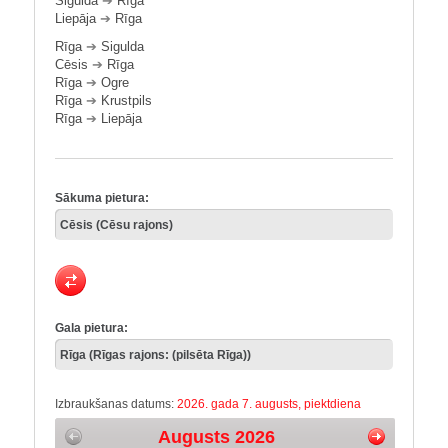
Sigulda
➔
Rīga
Liepāja
➔
Rīga
Rīga
➔
Sigulda
Cēsis
➔
Rīga
Rīga
➔
Ogre
Rīga
➔
Krustpils
Rīga
➔
Liepāja
Sākuma pietura:
Gala pietura:
Izbraukšanas datums:
2026. gada 7. augusts, piektdiena
Augusts 2026