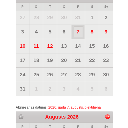
P
O
T
C
P
S
Sv
27
28
29
30
31
1
2
3
4
5
6
7
8
9
10
11
12
13
14
15
16
17
18
19
20
21
22
23
24
25
26
27
28
29
30
31
1
2
3
4
5
6
Atgriešanās datums:
2026. gada 7. augusts, piektdiena
Augusts 2026
P
O
T
C
P
S
Sv