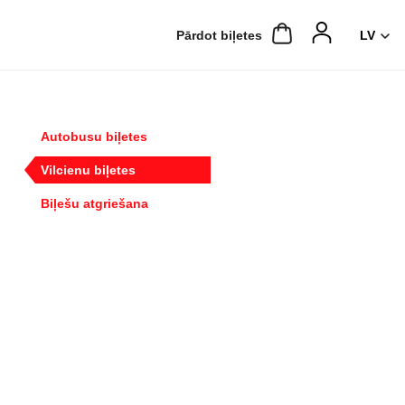
Pārdot biļetes
Autobusu biļetes
Vilcienu biļetes
Biļešu atgriešana