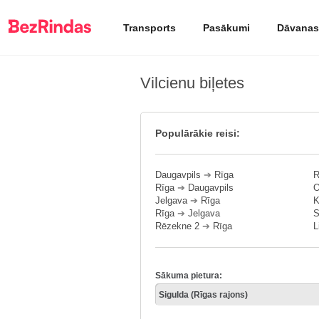
Transports
Pasākumi
Dāvanas
Vilcienu biļetes
Populārākie reisi:
Daugavpils
➔
Rīga
R
Rīga
➔
Daugavpils
O
Jelgava
➔
Rīga
K
Rīga
➔
Jelgava
S
Rēzekne 2
➔
Rīga
L
Sākuma pietura: