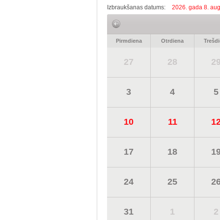
Izbraukšanas datums:
2026. gada 8. aug
Pirmdiena
Otrdiena
Trešd
27
28
2
3
4
5
10
11
1
17
18
1
24
25
2
31
1
2