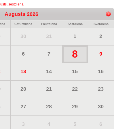
usts, sestdiena
Augusts 2026
iena
Ceturtdiena
Piektdiena
Sestdiena
Svētdiena
9
30
31
1
2
8
6
7
9
2
13
14
15
16
9
20
21
22
23
6
27
28
29
30
3
4
5
6