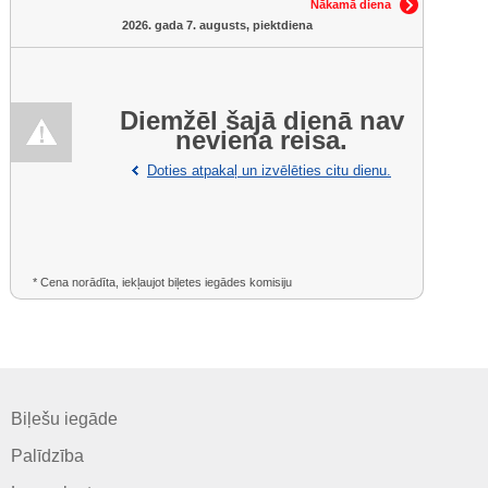
Nākamā diena
2026. gada 7. augusts, piektdiena
Diemžēl šajā dienā nav
neviena reisa.
Doties atpakaļ un izvēlēties citu dienu.
* Cena norādīta, iekļaujot biļetes iegādes komisiju
Biļešu iegāde
Palīdzība