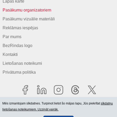
Lapas karte
Pasākumu organizatoriem
Pasākumu vizuālie materiāli
Reklāmas iespējas
Par mums
BezRindas logo
Kontakti
Lietošanas noteikumi
Privātuma politika
Mēs izmantojam sīkdatnes. Turpinot lietot šo mājas lapu, Jūs piekrītat
sīkdatņu
lietošanas noteikumiem. Uzzināt vairāk.
© 2006-2026 SIA "BEZRINDAS.LV".