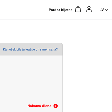
Pārdot biļetes
Kā notiek biļešu iegāde un saņemšana?
Nākamā diena