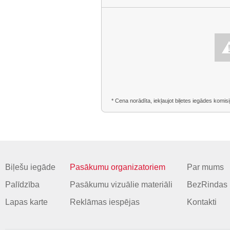
* Cena norādīta, iekļaujot biļetes iegādes komisi
Biļešu iegāde
Pasākumu organizatoriem
Par mums
Palīdzība
Pasākumu vizuālie materiāli
BezRindas 
Lapas karte
Reklāmas iespējas
Kontakti