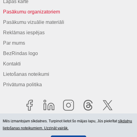
Lapas karte
Pasākumu organizatoriem
Pasākumu vizuālie materiāli
Reklāmas iespējas
Par mums
BezRindas logo
Kontakti
Lietošanas noteikumi
Privātuma politika
Mēs izmantojam sīkdatnes. Turpinot lietot šo mājas lapu, Jūs piekrītat
sīkdatņu
lietošanas noteikumiem. Uzzināt vairāk.
© 2006-2026 SIA "BEZRINDAS.LV".