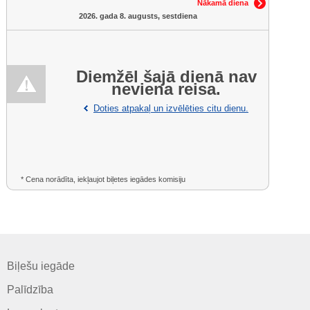
Nākamā diena
2026. gada 8. augusts, sestdiena
Diemžēl šajā dienā nav
neviena reisa.
Doties atpakaļ un izvēlēties citu dienu.
* Cena norādīta, iekļaujot biļetes iegādes komisiju
Biļešu iegāde
Palīdzība