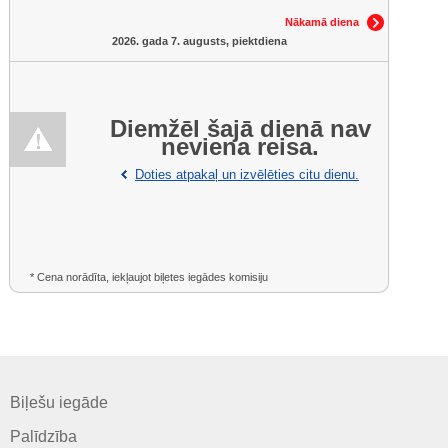
Nākamā diena
2026. gada 7. augusts, piektdiena
Diemžēl šajā dienā nav
neviena reisa.
Doties atpakaļ un izvēlēties citu dienu.
* Cena norādīta, iekļaujot biļetes iegādes komisiju
Biļešu iegāde
Palīdzība