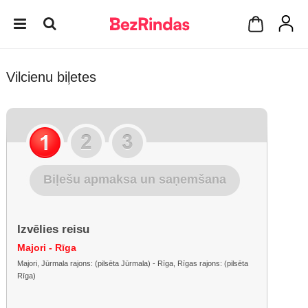
Vilcienu biļetes
Biļešu apmaksa un saņemšana
Izvēlies reisu
Majori - Rīga
Majori, Jūrmala rajons: (pilsēta Jūrmala) - Rīga, Rīgas rajons: (pilsēta
Rīga)