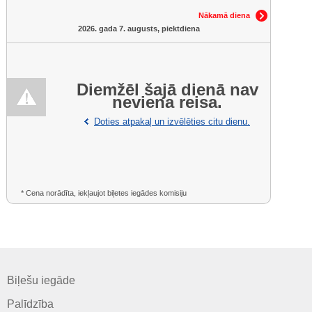
Nākamā diena
2026. gada 7. augusts, piektdiena
Diemžēl šajā dienā nav
neviena reisa.
Doties atpakaļ un izvēlēties citu dienu.
* Cena norādīta, iekļaujot biļetes iegādes komisiju
Biļešu iegāde
Palīdzība