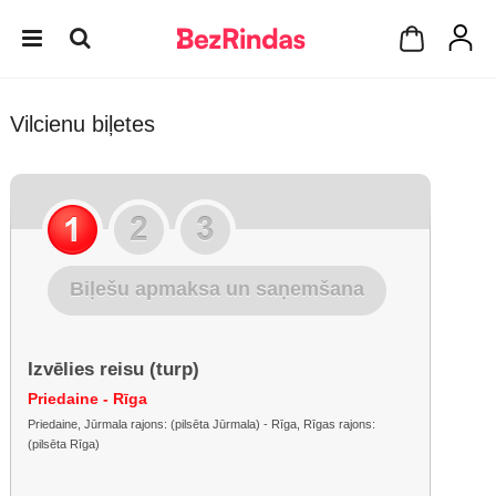
Vilcienu biļetes
Biļešu apmaksa un saņemšana
Izvēlies reisu (turp)
Priedaine - Rīga
Priedaine, Jūrmala rajons: (pilsēta Jūrmala) - Rīga, Rīgas rajons:
(pilsēta Rīga)