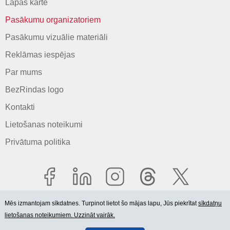
Lapas karte
Pasākumu organizatoriem
Pasākumu vizuālie materiāli
Reklāmas iespējas
Par mums
BezRindas logo
Kontakti
Lietošanas noteikumi
Privātuma politika
Mēs izmantojam sīkdatnes. Turpinot lietot šo mājas lapu, Jūs piekrītat
sīkdatņu
lietošanas noteikumiem. Uzzināt vairāk.
© 2006-2026 SIA "BEZRINDAS.LV".