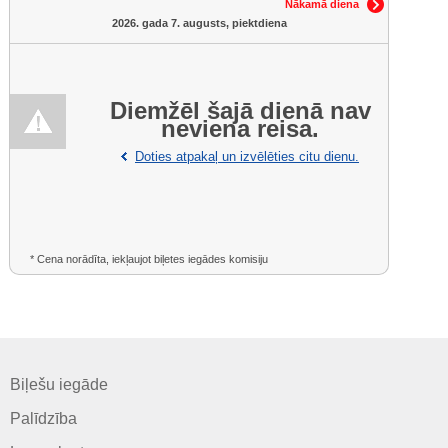
Nākamā diena
2026. gada 7. augusts, piektdiena
Diemžēl šajā dienā nav
neviena reisa.
Doties atpakaļ un izvēlēties citu dienu.
* Cena norādīta, iekļaujot biļetes iegādes komisiju
Biļešu iegāde
Palīdzība