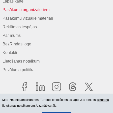
Lapas karte
Pasākumu organizatoriem
Pasākumu vizuālie materiāli
Reklāmas iespējas
Par mums
BezRindas logo
Kontakti
Lietošanas noteikumi
Privātuma politika
Mēs izmantojam sīkdatnes. Turpinot lietot šo mājas lapu, Jūs piekrītat
sīkdatņu
lietošanas noteikumiem. Uzzināt vairāk.
© 2006-2026 SIA "BEZRINDAS.LV".