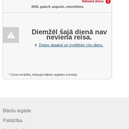
Nākamā diena
2026. gada 6. augusts, ceturtdiena
Diemžēl šajā dienā nav
neviena reisa.
Doties atpakaļ un izvēlēties citu dienu.
* Cena norādīta, iekļaujot biļetes iegādes komisiju
Biļešu iegāde
Palīdzība