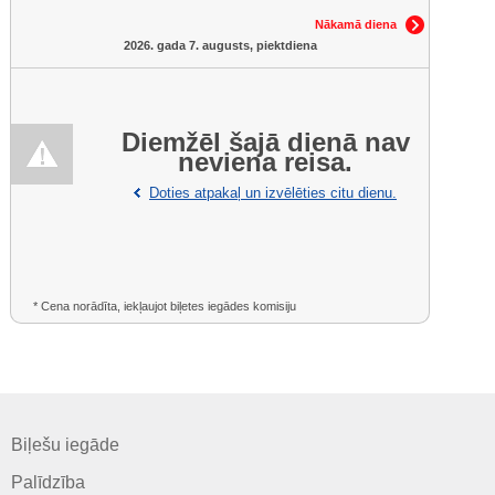
Nākamā diena
2026. gada 7. augusts, piektdiena
Diemžēl šajā dienā nav
neviena reisa.
Doties atpakaļ un izvēlēties citu dienu.
* Cena norādīta, iekļaujot biļetes iegādes komisiju
Biļešu iegāde
Palīdzība