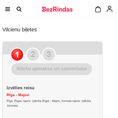
Vilcienu biļetes
Biļešu apmaksa un saņemšana
Izvēlies reisu
Rīga - Majori
Rīga, Rīgas rajons: (pilsēta Rīga) - Majori, Jūrmala rajons: (pilsēta
Jūrmala)