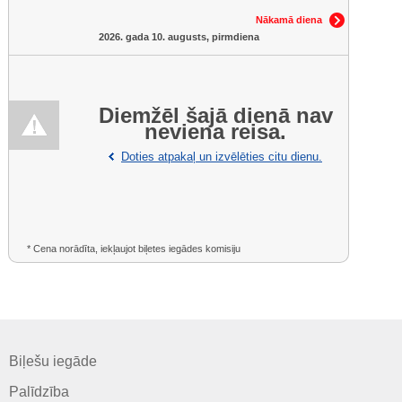
Nākamā diena
2026. gada 10. augusts, pirmdiena
Diemžēl šajā dienā nav
neviena reisa.
Doties atpakaļ un izvēlēties citu dienu.
* Cena norādīta, iekļaujot biļetes iegādes komisiju
Biļešu iegāde
Palīdzība