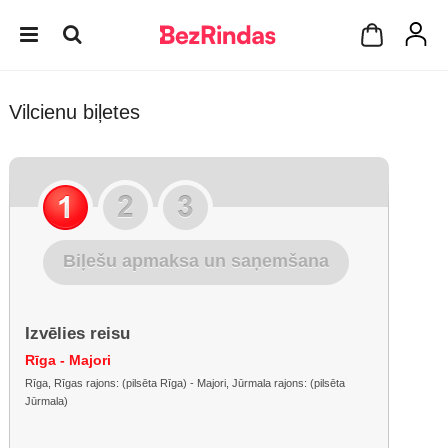
Vilcienu biļetes
Biļešu apmaksa un saņemšana
Izvēlies reisu
Rīga - Majori
Rīga, Rīgas rajons: (pilsēta Rīga) - Majori, Jūrmala rajons: (pilsēta
Jūrmala)