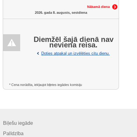
Nākamā diena
2026. gada 8. augusts, sestdiena
Diemžēl šajā dienā nav
neviena reisa.
Doties atpakaļ un izvēlēties citu dienu.
* Cena norādīta, iekļaujot biļetes iegādes komisiju
Biļešu iegāde
Palīdzība