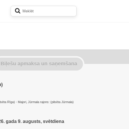
Biļešu apmaksa un saņemšana
p)
lsēta Rīga) - Majori, Jūrmala rajons: (pilsēta Jūrmala)
6. gada 9. augusts, svētdiena