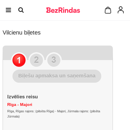
Vilcienu biļetes
Biļešu apmaksa un saņemšana
Izvēlies reisu
Rīga - Majori
Rīga, Rīgas rajons: (pilsēta Rīga) - Majori, Jūrmala rajons: (pilsēta
Jūrmala)