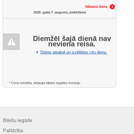
Nākamā diena
2026. gada 7. augusts, piektdiena
Diemžēl šajā dienā nav
neviena reisa.
Doties atpakaļ un izvēlēties citu dienu.
* Cena norādīta, iekļaujot biļetes iegādes komisiju
Biļešu iegāde
Palīdzība