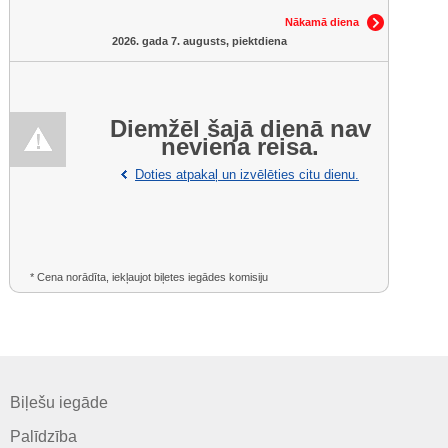
Nākamā diena
2026. gada 7. augusts, piektdiena
Diemžēl šajā dienā nav
neviena reisa.
Doties atpakaļ un izvēlēties citu dienu.
* Cena norādīta, iekļaujot biļetes iegādes komisiju
Biļešu iegāde
Palīdzība