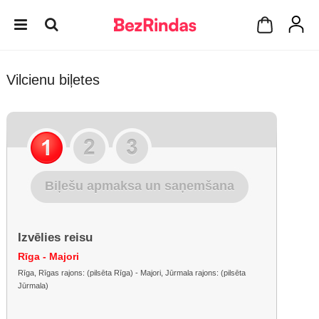
Vilcienu biļetes
Biļešu apmaksa un saņemšana
Izvēlies reisu
Rīga - Majori
Rīga, Rīgas rajons: (pilsēta Rīga) - Majori, Jūrmala rajons: (pilsēta
Jūrmala)