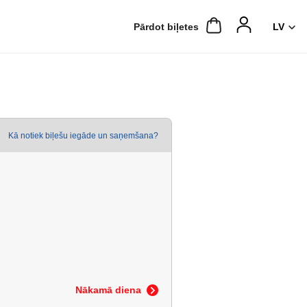
Pārdot biļetes
Kā notiek biļešu iegāde un saņemšana?
Nākamā diena