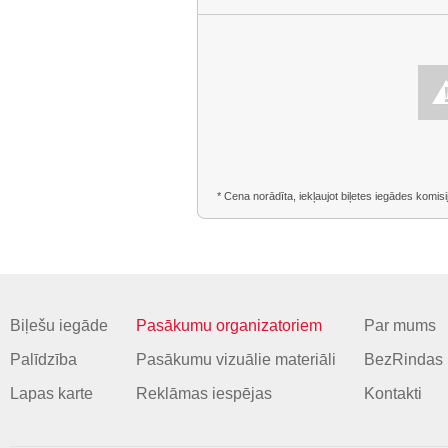
* Cena norādīta, iekļaujot biļetes iegādes komisi
Biļešu iegāde
Pasākumu organizatoriem
Par mums
Palīdzība
Pasākumu vizuālie materiāli
BezRindas 
Lapas karte
Reklāmas iespējas
Kontakti