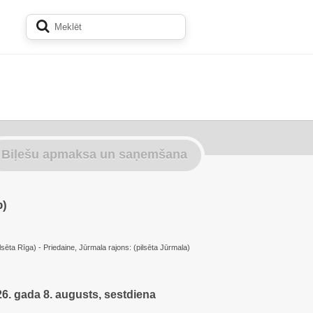
Biļešu apmaksa un saņemšana
p)
lsēta Rīga) - Priedaine, Jūrmala rajons: (pilsēta Jūrmala)
6. gada 8. augusts, sestdiena