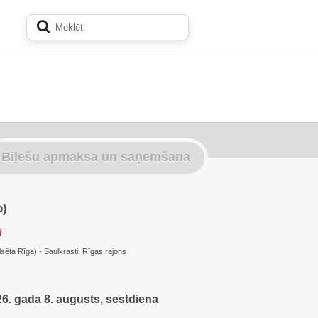
Biļešu apmaksa un saņemšana
p)
i
lsēta Rīga) - Saulkrasti, Rīgas rajons
6. gada 8. augusts, sestdiena