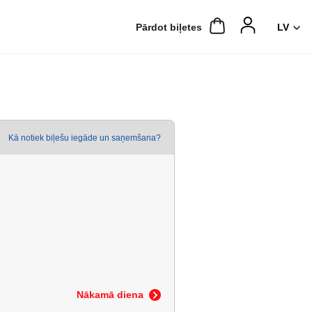
Pārdot biļetes
Kā notiek biļešu iegāde un saņemšana?
Nākamā diena