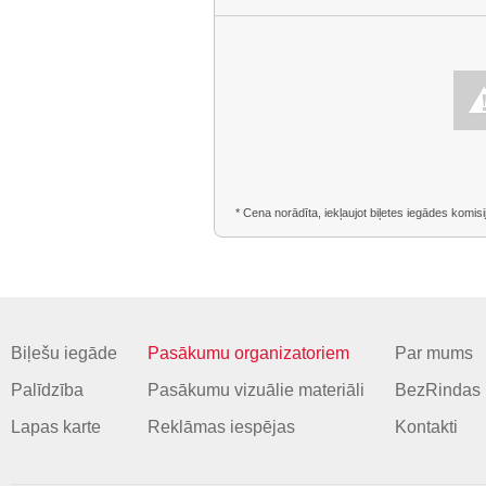
* Cena norādīta, iekļaujot biļetes iegādes komisi
Biļešu iegāde
Pasākumu organizatoriem
Par mums
Palīdzība
Pasākumu vizuālie materiāli
BezRindas 
Lapas karte
Reklāmas iespējas
Kontakti