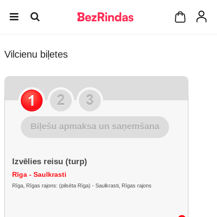
Vilcienu biļetes
Biļešu apmaksa un saņemšana
Izvēlies reisu (turp)
Rīga - Saulkrasti
Rīga, Rīgas rajons: (pilsēta Rīga) - Saulkrasti, Rīgas rajons