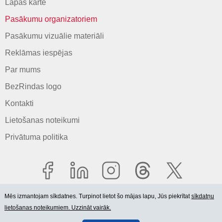
Lapas karte
Pasākumu organizatoriem
Pasākumu vizuālie materiāli
Reklāmas iespējas
Par mums
BezRindas logo
Kontakti
Lietošanas noteikumi
Privātuma politika
Mēs izmantojam sīkdatnes. Turpinot lietot šo mājas lapu, Jūs piekrītat
sīkdatņu
lietošanas noteikumiem. Uzzināt vairāk.
© 2006-2026 SIA "BEZRINDAS.LV".