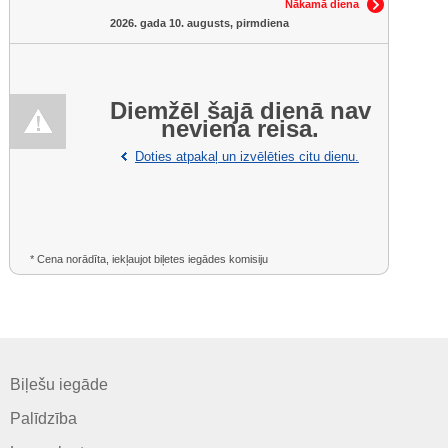
Nākamā diena
2026. gada 10. augusts, pirmdiena
Diemžēl šajā dienā nav
neviena reisa.
Doties atpakaļ un izvēlēties citu dienu.
* Cena norādīta, iekļaujot biļetes iegādes komisiju
Biļešu iegāde
Palīdzība