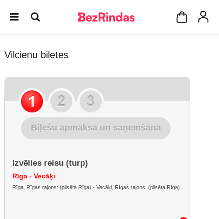
Vilcienu biļetes
Biļešu apmaksa un saņemšana
Izvēlies reisu (turp)
Rīga - Vecāķi
Rīga, Rīgas rajons: (pilsēta Rīga) - Vecāķi, Rīgas rajons: (pilsēta Rīga)