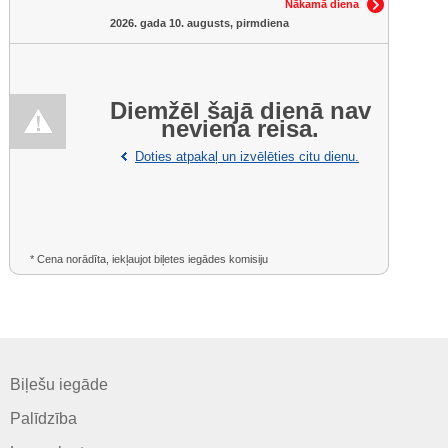
Nākamā diena
2026. gada 10. augusts, pirmdiena
Diemžēl šajā dienā nav
neviena reisa.
Doties atpakaļ un izvēlēties citu dienu.
* Cena norādīta, iekļaujot biļetes iegādes komisiju
Biļešu iegāde
Palīdzība