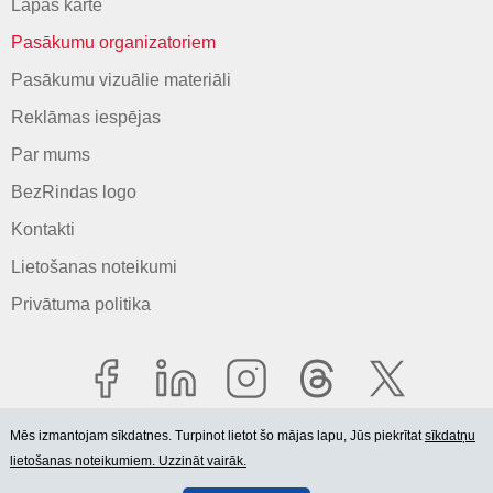
Lapas karte
Pasākumu organizatoriem
Pasākumu vizuālie materiāli
Reklāmas iespējas
Par mums
BezRindas logo
Kontakti
Lietošanas noteikumi
Privātuma politika
Mēs izmantojam sīkdatnes. Turpinot lietot šo mājas lapu, Jūs piekrītat
sīkdatņu
lietošanas noteikumiem. Uzzināt vairāk.
© 2006-2026 SIA "BEZRINDAS.LV".