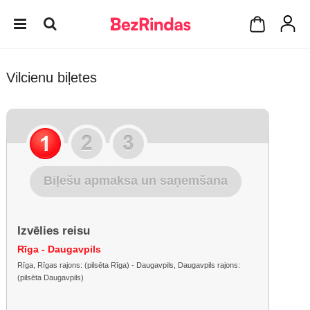
Vilcienu biļetes
Biļešu apmaksa un saņemšana
Izvēlies reisu
Rīga - Daugavpils
Rīga, Rīgas rajons: (pilsēta Rīga) - Daugavpils, Daugavpils rajons:
(pilsēta Daugavpils)