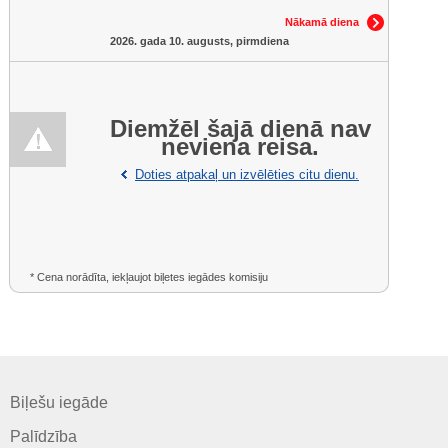
Nākamā diena
2026. gada 10. augusts, pirmdiena
Diemžēl šajā dienā nav
neviena reisa.
Doties atpakaļ un izvēlēties citu dienu.
* Cena norādīta, iekļaujot biļetes iegādes komisiju
Biļešu iegāde
Palīdzība