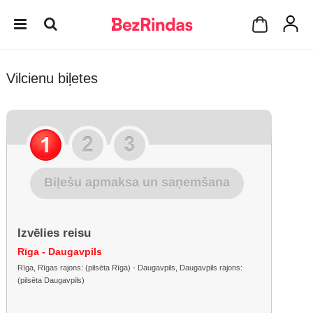
Vilcienu biļetes
Biļešu apmaksa un saņemšana
Izvēlies reisu
Rīga - Daugavpils
Rīga, Rīgas rajons: (pilsēta Rīga) - Daugavpils, Daugavpils rajons:
(pilsēta Daugavpils)