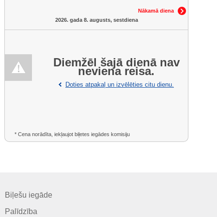
Nākamā diena
2026. gada 8. augusts, sestdiena
Diemžēl šajā dienā nav
neviena reisa.
Doties atpakaļ un izvēlēties citu dienu.
* Cena norādīta, iekļaujot biļetes iegādes komisiju
Biļešu iegāde
Palīdzība