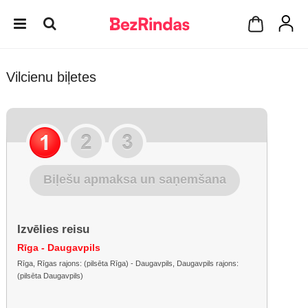
Vilcienu biļetes
Biļešu apmaksa un saņemšana
Izvēlies reisu
Rīga - Daugavpils
Rīga, Rīgas rajons: (pilsēta Rīga) - Daugavpils, Daugavpils rajons:
(pilsēta Daugavpils)