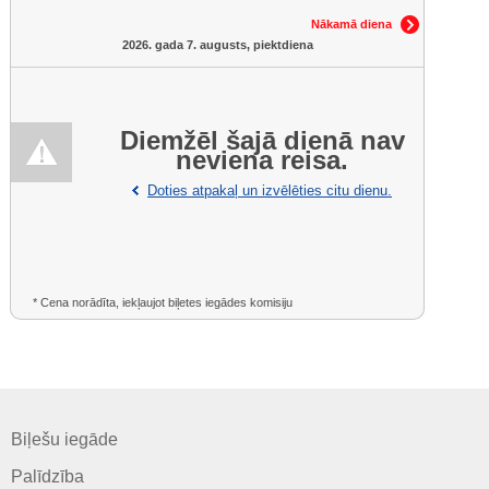
Nākamā diena
2026. gada 7. augusts, piektdiena
Diemžēl šajā dienā nav
neviena reisa.
Doties atpakaļ un izvēlēties citu dienu.
* Cena norādīta, iekļaujot biļetes iegādes komisiju
Biļešu iegāde
Palīdzība